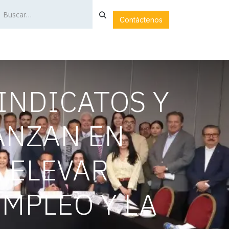
Contáctenos
LA
SERVICIOS
NOTICIAS
FOTOGALERÍA
INDICATOS Y
ANZAN EN
 ELEVAR
EMPLEO Y LA