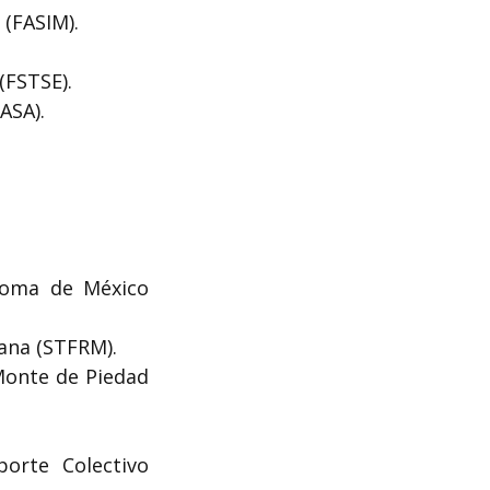
 (FASIM).
(FSTSE).
ASA).
ónoma de México
cana (STFRM).
Monte de Piedad
orte Colectivo