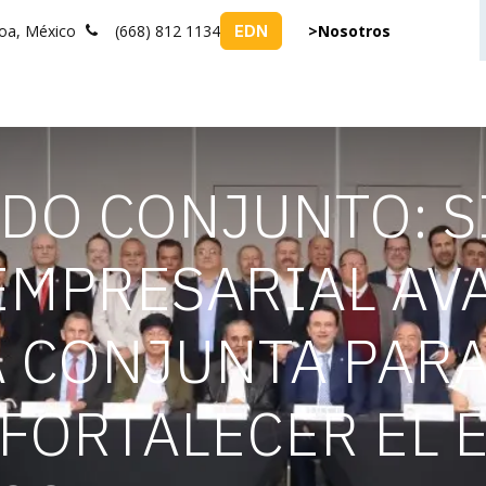
loa, México
(668) 812 1134
>Nosotros
EDN
PATROCINADORES
EVENTOS
BOLSA DE TRABAJO
RENTA DE SA
O CONJUNTO: S
EMPRESARIAL AV
 CONJUNTA PARA
FORTALECER EL 