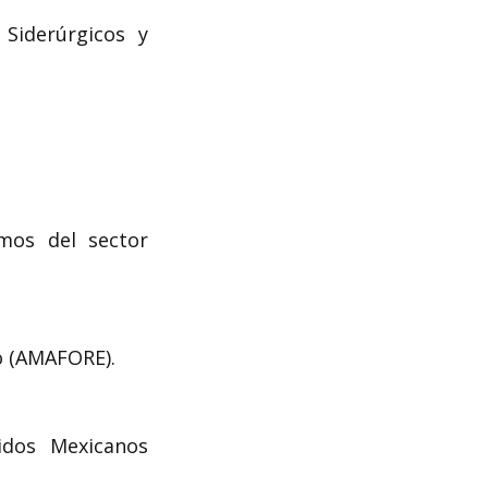
 Siderúrgicos y
mos del sector
o (AMAFORE).
idos Mexicanos