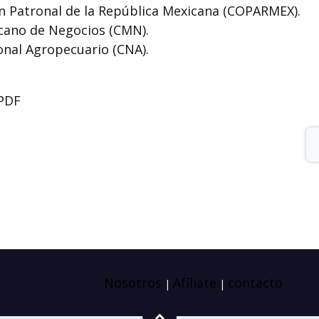
n Patronal de la República Mexicana (COPARMEX).
icano de Negocios (CMN).
onal Agropecuario (CNA).
PDF
Nosotros
Afíliate
contacto
|
|