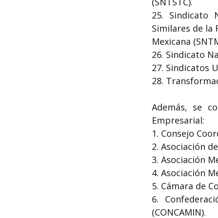
(SNTSTC).
25. Sindicato 
Similares de la
Mexicana (SNT
26. Sindicato N
27. Sindicatos
28. Transformac
Además, se co
Empresarial:
1. Consejo Coor
2. Asociación d
3. Asociación M
4. Asociación M
5. Cámara de C
6. Confederac
(CONCAMIN).