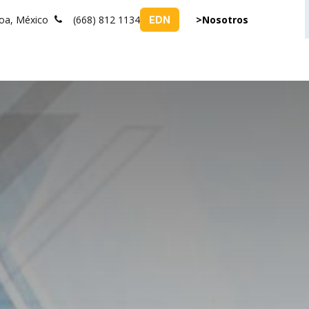
loa, México
(668) 812 1134
>Nosotros
EDN
PATROCINADORES
EVENTOS
BOLSA DE TRABAJO
RENTA DE SA