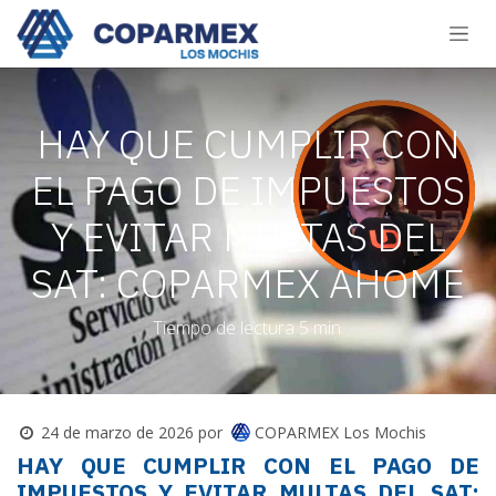
Ir al contenido
HAY QUE CUMPLIR CON
EL PAGO DE IMPUESTOS
Y EVITAR MULTAS DEL
SAT: COPARMEX AHOME
Tiempo de lectura 5 min.
COPARMEX Los Mochis
24 de marzo de 2026
por
HAY QUE CUMPLIR CON EL PAGO DE
IMPUESTOS Y EVITAR MULTAS DEL SAT: