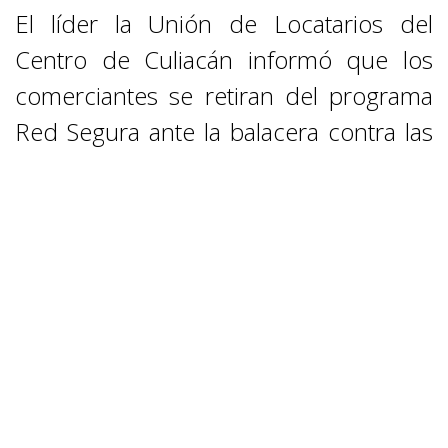
El líder la Unión de Locatarios del
Centro de Culiacán informó que los
comerciantes se retiran del programa
Red Segura ante la balacera contra las
cámaras que registró en la ciudad.
Fuente:
Debate
[Leer nota completa]
PLAGUICIDAS PELIGROSOS SERÁN
MONITOREADOS EN SINALOA A
TRAVÉS DE MICROSITIO
José Alfredo Beltrán, Presidente de
Ceaip, destaca compromisos de