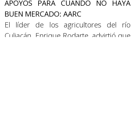
APOYOS PARA CUANDO NO HAYA
BUEN MERCADO: AARC
El líder de los agricultores del río
Culiacán, Enrique Rodarte, advirtió que
la euforia por los altos precios puede
no continuar el año próximo y ya no
hay apoyos.
Fuente:
Línea Directa
[Leer nota
completa]
EN 5 MUNICIPIOS DE SINALOA
INSTALARÁN MESAS DE CONSULTA
POPULAR PARA ENJUICIAR A