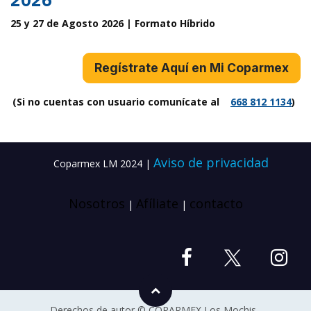
25 y 27 de Agosto 2026 | Formato Híbrido
Regístrate Aquí en Mi Coparmex
(Si no cuentas con usuario comunícate al
668 812​ 11​34
)
Aviso de privacidad
Coparmex LM 2024 |
Nosotros
Afíliate
contacto
|
|
Derechos de autor ©
COPARMEX Los Mochis