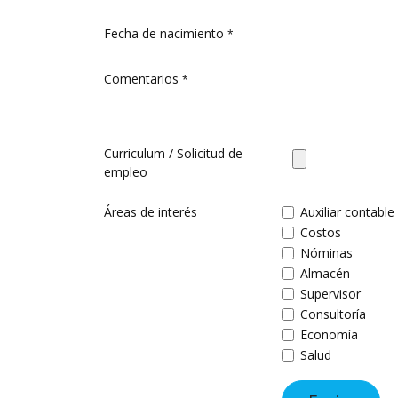
Fecha de nacimiento
*
Comentarios
*
Curriculum / Solicitud de
empleo
Áreas de interés
Auxiliar contable
Costos
Nóminas
Almacén
Supervisor
Consultoría
Economía
Salud