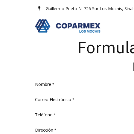
Ir al contenido
Guillermo Prieto N. 726 Sur Los Mochis, Sina
AFILIADOS
Formula
Nombre
*
Correo Electrónico
*
Teléfono
*
Dirección
*