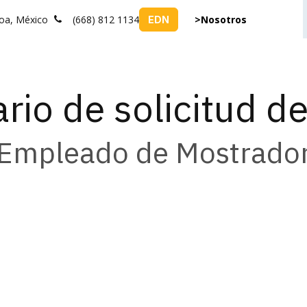
loa, México
(668) 812 1134
>Nosotros
EDN
PATROCINADORES
EVENTOS
BOLSA DE TRABAJO
RENTA DE SA
rio de solicitud de
Empleado de Mostrado