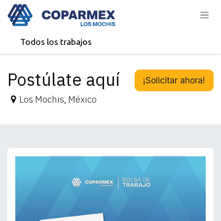
Ir al contenido
Todos los trabajos
Postúlate aquí
¡Solicitar ahora!
Los Mochis
,
México